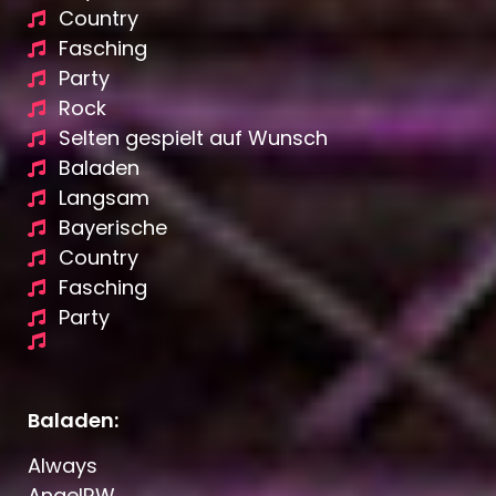
Country
Fasching
Party
Rock
Selten gespielt auf Wunsch
Baladen
Langsam
Bayerische
Country
Fasching
Party
Baladen:
Always
AngelRW