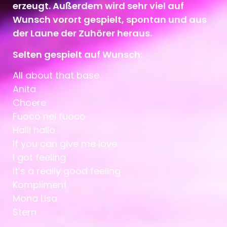
erzeugt. Außerdem wird sehr viel auf
Wunsch vorort gespielt, spontan und aus
der Laune der Zuhörer heraus.
Selten gespielt auf Wunsch:
All about that base
Anita
Choere
Fuoco nel fuoco
Halli hallo
If you can give me love
I got feeling
It’s a really good feeling
Kompliment
Mona Lisa
Stern