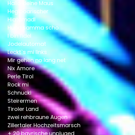
Hallo kleine Maus
Heglboarischer
Hiatamadl
Hund samma scho
I bin fidel
Jodelautomat
Leckt`s mi links
Mir gehen no lang net
Nix Amore
Perle Tirol
Rock mi
Schnucki
Steirermen
Tiroler Land
zwei rehbraune Augen
Zillertaler Hochzeitsmarsch
+ 20 bayrische unpluged