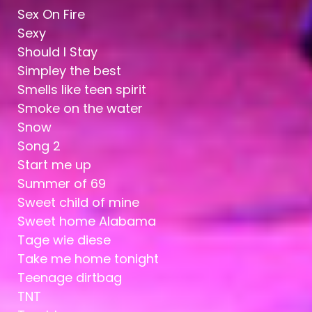
Sex On Fire
Sexy
Should I Stay
Simpley the best
Smells like teen spirit
Smoke on the water
Snow
Song 2
Start me up
Summer of 69
Sweet child of mine
Sweet home Alabama
Tage wie diese
Take me home tonight
Teenage dirtbag
TNT