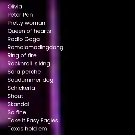
Olivia
Peter Pan
Pretty woman
Queen of hearts
Radio Gaga
Ramalamadingdong
Ring of fire
Rocknroll is king
Sara perche
Saudummer dog
Schickeria
Shout
Skandal
So fine
Take it Easy Eagles
Texas hold em