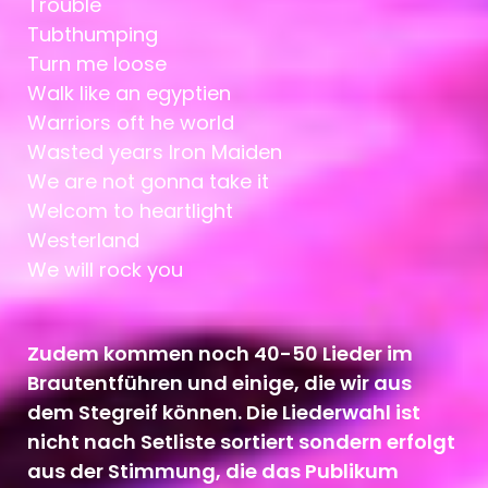
Trouble
Tubthumping
Turn me loose
Walk like an egyptien
Warriors oft he world
Wasted years Iron Maiden
We are not gonna take it
Welcom to heartlight
Westerland
We will rock you
Zudem kommen noch 40-50 Lieder im
Brautentführen und einige, die wir aus
dem Stegreif können. Die Liederwahl ist
nicht nach Setliste sortiert sondern erfolgt
aus der Stimmung, die das Publikum