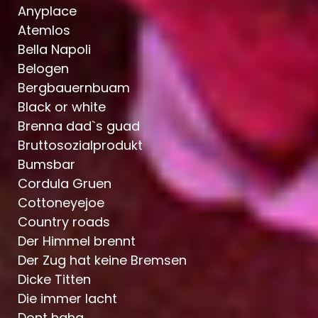
Anyplace
Atemlos
Bella Napoli
Belogen
Bergbauernbuam
Black or white
Brenna dad`s guad
Bruttosozialprodukt
Bumsbar
Cordula Gruen
Cottoneyejoe
Country roads
Der Himmel brennt
Der Zug hat keine Bremsen
Dicke Titten
Die immer lacht
Dont haha