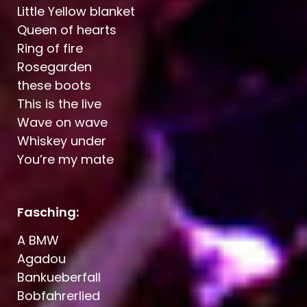
Little Yellow blanket
Queen of hearts
Ring of fire
Rosegarden
these boots
This is the live
Wave on wave
Whiskey under
You’re my mate
Fasching:
A BMW
Agadou
Bankueberfall
Bobfahrerlied