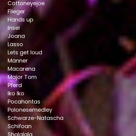
Cottoneyejoe
Flieger
Hands up
Insel
Joana
Lasso
Lets get loud
Männer
Macarena
Major Tom
Pferd
Iko Iko
Pocahontas
Polonesemedley
Schwarze-Natascha
Schifoan
Shalalala