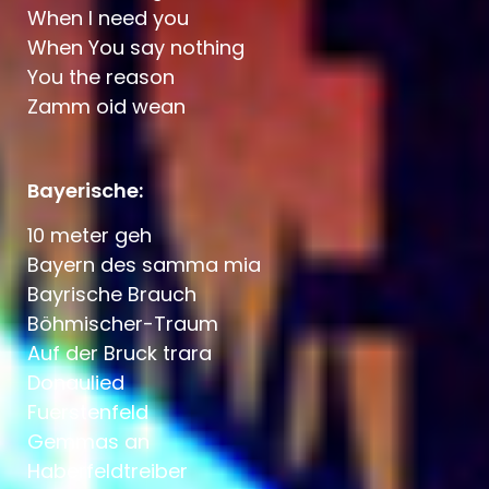
When I need you
When You say nothing
You the reason
Zamm oid wean
Bayerische:
10 meter geh
Bayern des samma mia
Bayrische Brauch
Böhmischer-Traum
Auf der Bruck trara
Donaulied
Fuerstenfeld
Gemmas an
Haberfeldtreiber